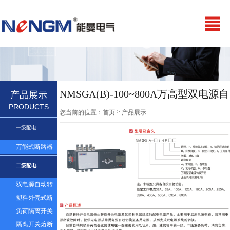
NMSGA(B)-100~800A万高型双电源自
产品展示
PRODUCTS
动转换开关PC级
>
您当前的位置：
首页
产品展示
一级配电
万能式断路器
二级配电
双电源自动转
换开关
塑料外壳式断
路器及漏电
负荷隔离开关
隔离开关熔断