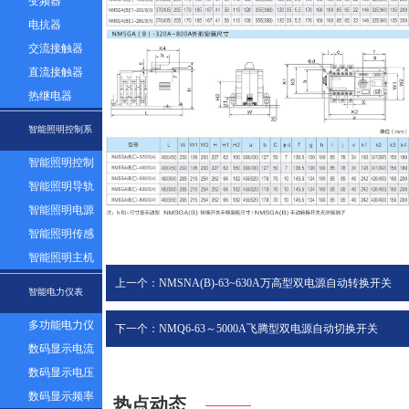
变频器
电抗器
交流接触器
直流接触器
热继电器
智能照明控制系
智能照明控制
统
面板
智能照明导轨
模块
智能照明电源
模块
智能照明传感
器
智能照明主机
系统
上一个：NMSNA(B)-63~630A万高型双电源自动转换开关
智能电力仪表
PC级/CB级
多功能电力仪
下一个：NMQ6-63～5000A飞腾型双电源自动切换开关
表
数码显示电流
（电磁式）
表
数码显示电压
表
数码显示频率
热点动态