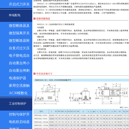
器组
开启式刀开关
终端配电
微型断路器及
漏电
微型隔离开关
微型断路器附
件
自复式过欠压
保护器
电子限电流自
动控制器
自动重合闸小
型断路器
自动重合闸剩
余电流塑壳断
电涌保护器
路器
家用交流接触
器
AC30模数化
插座
工业控制保护
控制与保护开
关
电机软启动器