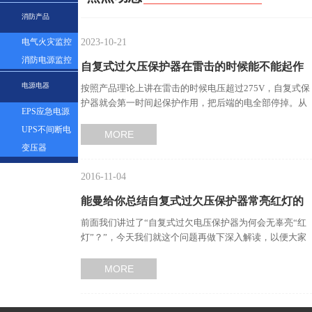
表
消防产品
2023-10-21
电气火灾监控
探测器
消防电源监控
自复式过欠压保护器在雷击的时候能不能起作
模块
电源电器
按照产品理论上讲在雷击的时候电压超过275V，自复式保
用？…
护器就会第一时间起保护作用，把后端的电全部停掉。从
EPS应急电源
而起到保护作用。…
UPS不间断电
MORE
源
变压器
2016-11-04
能曼给你总结自复式过欠压保护器常亮红灯的
前面我们讲过了“自复式过欠电压保护器为何会无辜亮“红
原因及解决办法…
灯”？”，今天我们就这个问题再做下深入解读，以便大家
更好的了解自复式…
MORE