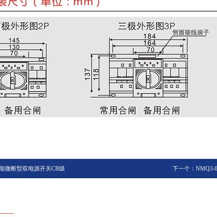
功能微断型双电源开关CB级
下一个：NMQ3