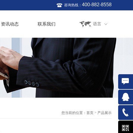
400-882-8558
咨询热线：
资讯动态
联系我们
语言
在线咨
询
QQ:761
>
您当前的位置：
首页
产品展示
021-