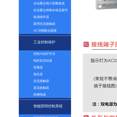
自动重合闸小型断路器
自动重合闸剩余电流塑壳
断路器
电涌保护器
家用交流接触器
AC30模数化插座
工业控制保护
控制与保护开关
电机软启动器
变频器
电抗器
交流接触器
直流接触器
热继电器
智能照明控制系统