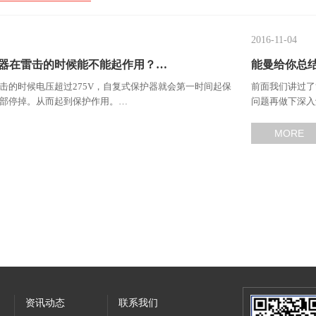
2016-11-04
器在雷击的时候能不能起作用？…
能曼给你总
击的时候电压超过275V，自复式保护器就会第一时间起保
前面我们讲过了
部停掉。从而起到保护作用。…
问题再做下深入
MORE
资讯动态
联系我们